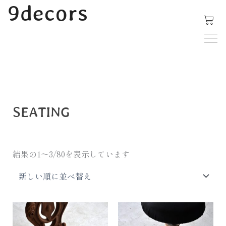
内
9decors
容
を
ス
新
キ
し
い
ッ
順
プ
SEATING
結果の1～3/80を表示しています