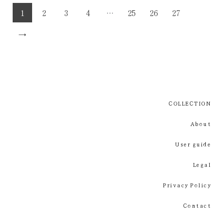
1
2
3
4
…
25
26
27
→
COLLECTION
About
User guide
Legal
Privacy Policy
Contact