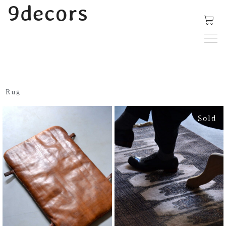
内
9decors
容
を
ス
キ
ッ
プ
Rug
Sold