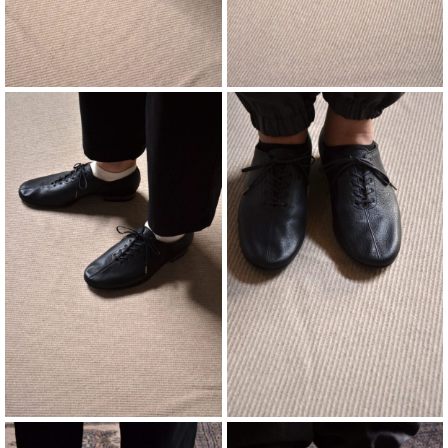
¥
¥
¥
¥