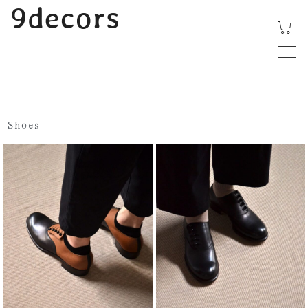
内
9decors
容
を
ス
キ
ッ
プ
Shoes