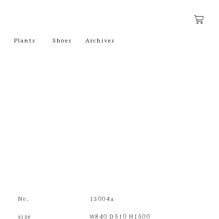
Plants
Shoes
Archives
No.
13004a
size
W840 D510 H1500