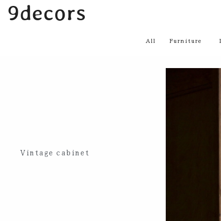
内
9decors
容
を
All
Furniture
ス
キ
ッ
プ
Vintage cabinet