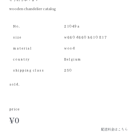
wooden chandelier catalog
No.
21049a
size
w660 d660 h610 E17
material
wood
country
Belgium
shipping class
250
sold.
price
¥
0
配送料金はこちら