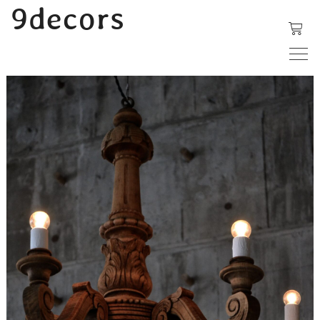
内
9decors
容
を
ス
キ
ッ
プ