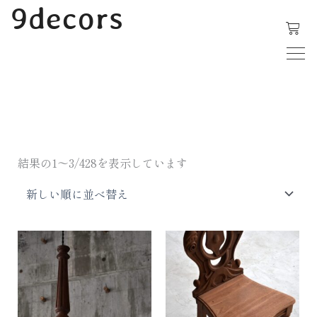
内
9decors
容
を
ス
新
キ
し
い
ッ
順
プ
結果の1～3/428を表示しています