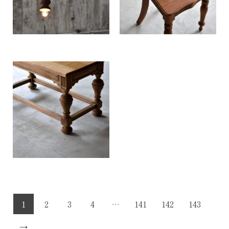
1
2
3
4
…
141
142
143
→